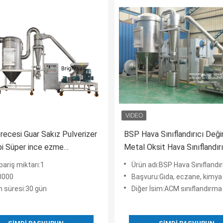
recesi Guar Sakız Pulverizer
BSP Hava Sınıflandırıcı Deği
pi Süper ince ezme
Metal Oksit Hava Sınıflandırı
arı özelleştirilebilir
Metal Oksit ACM GGRINDE
pariş miktarı:1
Ürün adı:BSP Hava Sınıflandırıcı Değirmeni Metal Oksit Hava Sınıflandırıcısı Me
:3000
Başvuru:Gıda, eczane, kimya 
m süresi:30 gün
Diğer İsim:ACM sınıflandırma 