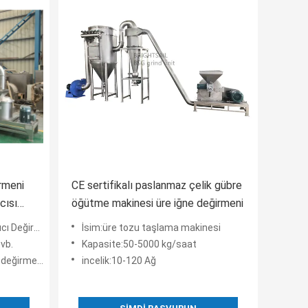
rmeni
CE sertifikalı paslanmaz çelik gübre
cısı
öğütme makinesi üre iğne değirmeni
R
tal Oksit ACM GGRINDER
İsim:üre tozu taşlama makinesi
vb.
Kapasite:50-5000 kg/saat
değirmeni
incelik:10-120 Ağ