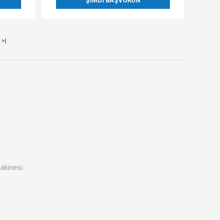
ŞIMDI BAŞVURUN
>|
akinesi