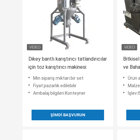
Dikey bantlı karıştırıcı tatlandırıcılar
Bitkisel
için toz karıştırıcı makinesi
ve Baha
Değirm
Min sipariş miktarı:bir set
Ürün adı:Bitki
Fiyat:pazarlık edilebilir
Malze
Ambalaj bilgileri:Konteyner
İşlev
ŞIMDI BAŞVURUN