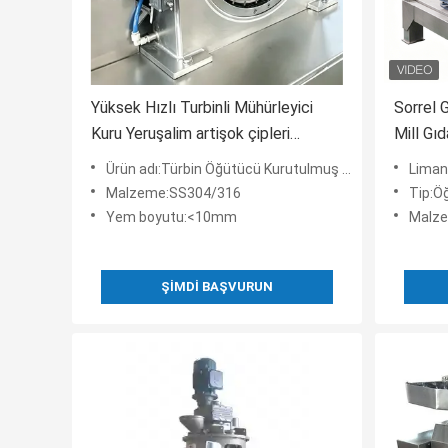
Yüksek Hızlı Turbinli Mühürleyici
Sorrel 
Kuru Yeruşalim artişok çipleri
Mill Gıd
Mühürleyici
Ürün adı:Türbin Öğütücü Kurutulmuş Kudüs enginar cipsi Taşlama Makinesi
Liman
Malzeme:SS304/316
Tip:Ö
Yem boyutu:<10mm
Malze
ŞIMDI BAŞVURUN