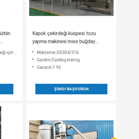
ürbin
Kapok çekirdeği küspesi tozu
yapma makinesi mısır buğday
öğütücü baharat öğütme makinesi
harat Öğütme Çözümü
Malzeme:SS304/316
Gerilim:Özelleştirilmiş
Garanti:1 Yıl
ŞIMDI BAŞVURUN