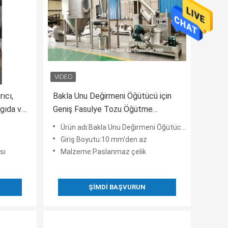
rıcı,
Bakla Unu Değirmeni Öğütücü için
 gıda ve
Geniş Fasulye Tozu Öğütme
kırıcı,
Ekipmanları
Ürün adı:Bakla Unu Değirmeni Öğütücü için Geniş Fasulye Tozu Öğütme Ekipmanları
Giriş Boyutu:10 mm'den az
sı
Malzeme:Paslanmaz çelik
ŞIMDI BAŞVURUN