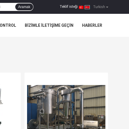
Teklif isteği
Aramak
|
Turkish
KONTROL
BIZIMLE ILETIŞIME GEÇIN
HABERLER