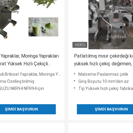
 Yapraklar, Moringa Yaprakları
Patlatılmış mısır çekirdeği kı
rat Yüksek Hızlı Çekiçli
yüksek hızlı çekiç değirmen,
en
kimyasal toz kırıcı, küçük toz 
sel Yapraklar, Moringa Yaprakları ve Baharat Yüksek Hızlı Çekiçli Değirmen
Malzeme:Paslanmaz çelik
toz işleme makinesi
me:Özelleştirilmiş
Giriş Boyutu:10 mm'den az
:ISUZU NKR94 NPR94 için
Tip:Yüksek hızlı çekiç fabrika
ŞIMDI BAŞVURUN
ŞIMDI BAŞVURUN