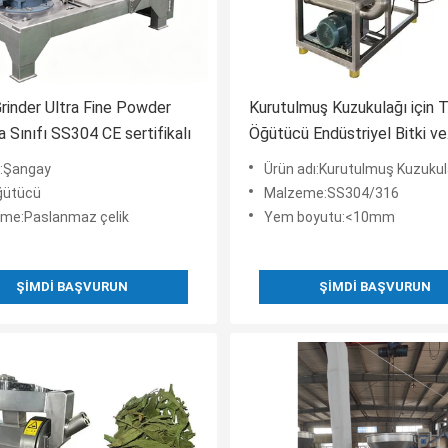
Grinder Ultra Fine Powder
Kurutulmuş Kuzukulağı için T
a Sınıfı SS304 CE sertifikalı
Öğütücü Endüstriyel Bitki ve
Baharat Öğütme Çözümü
:Şangay
Ürün adı:Kurutulmuş Kuzukulağı için Türbin Öğütücü Endüstriyel Bitki ve Ba
ğütücü
Malzeme:SS304/316
me:Paslanmaz çelik
Yem boyutu:<10mm
ŞIMDI BAŞVURUN
ŞIMDI BAŞVURUN