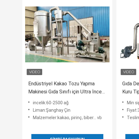
Endüstriyel Kakao Tozu Yapma
Gıda De
Makinesi Gıda Sınıfı için Ultra İnce
Kuru Ti
Öğütücü
ekipmanl
incelik:60-2500 ağ
Min si
Liman:Şanghay Çin
Fiyat
Malzemeler:kakao, pirinç, biber... vb
Tesli