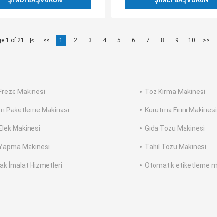
ŞIMDI BAŞVURUN
ŞIMDI BAŞVURUN
e 1 of 21
|<
<<
1
2
3
4
5
6
7
8
9
10
>>
Freze Makinesi
Toz Kırma Makinesi
m Paketleme Makinası
Kurutma Fırını Makinesi
Elek Makinesi
Gıda Tozu Makinesi
Yapma Makinesi
Tahıl Tozu Makinesi
ak İmalat Hizmetleri
Otomatik etiketleme m