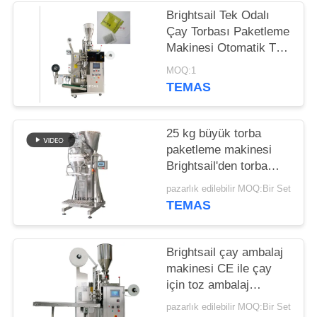
Brightsail Tek Odalı
PRIVACY
Çay Torbası Paketleme
POLICY
Makinesi Otomatik Toz
Paketleme Makinesi
MOQ:1
TEMAS
25 kg büyük torba
paketleme makinesi
Brightsail'den torba
yapmak için baharat
pazarlık edilebilir MOQ:Bir Set
tozu paketleme
TEMAS
makinesi
Brightsail çay ambalaj
makinesi CE ile çay
için toz ambalaj
makinesi
pazarlık edilebilir MOQ:Bir Set