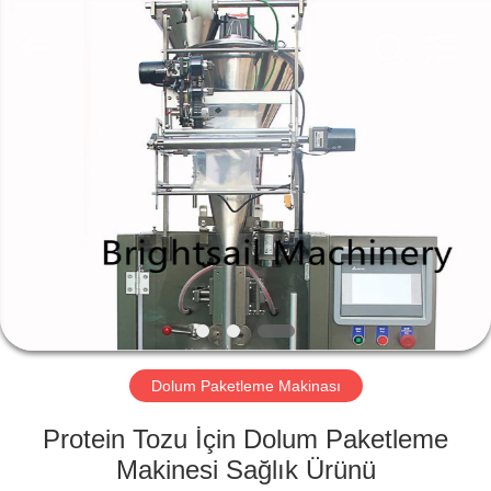
Jiangyin
Brightsail
Machinery
Co.,Ltd..
All
Rights
Reserved.
EV
ÜRÜN:%
S
VİDEOLAR
HAKKIMIZDA
Dolum Paketleme Makinası
FABRIKA
Protein Tozu İçin Dolum Paketleme
TURU
Makinesi Sağlık Ürünü