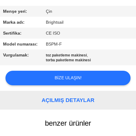
KALITE
Menşe yeri:
Çin
KONTROL
Marka adı:
Brightsail
Sertifika:
CE ISO
BIZIMLE
Model numarası:
BSPM-F
ILETIŞIME
Vurgulamak:
,
toz paketleme makinesi
GEÇIN
torba paketleme makinesi
HABERLER
BIZE ULAŞIN!
VAKALAR
AÇILMIŞ DETAYLAR
SITE
benzer ürünler
HARITASI