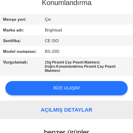
Konumlandırma
KALITE
KONTROL
Menşe yeri:
Çin
Marka adı:
Brightsail
BIZIMLE
Sertifika:
CE ISO
ILETIŞIME
Model numarası:
BS-20D
GEÇIN
Vurgulamak:
,
15g Piramit Çay Poşeti Makinesi
Doğru Konumlandırma Piramit Çay Poşeti
Makinesi
HABERLER
BIZE ULAŞIN!
VAKALAR
AÇILMIŞ DETAYLAR
SITE
HARITASI
benzer ürünler