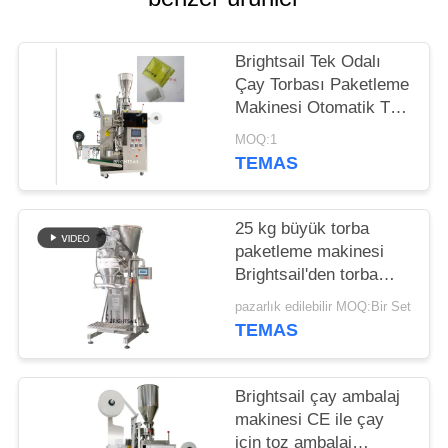
PRIVACY
Brightsail Tek Odalı
POLICY
Çay Torbası Paketleme
Makinesi Otomatik Toz
Paketleme Makinesi
MOQ:1
TEMAS
25 kg büyük torba
paketleme makinesi
Brightsail'den torba
yapmak için baharat
pazarlık edilebilir MOQ:Bir Set
tozu paketleme
TEMAS
makinesi
Brightsail çay ambalaj
makinesi CE ile çay
için toz ambalaj