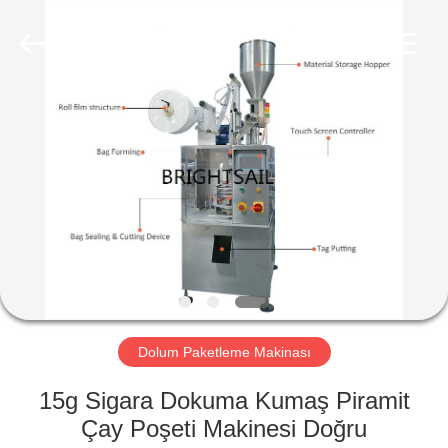
Jiangyin
Brightsail
Machinery
Co.,Ltd..
All
Rights
Reserved.
EV
ÜRÜN:%
S
VİDEOLAR
HAKKIMIZDA
Dolum Paketleme Makinası
FABRIKA
15g Sigara Dokuma Kumaş Piramit
TURU
Çay Poşeti Makinesi Doğru