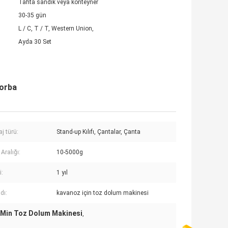
Tahta sandık veya konteyner
30-35 gün
L / C, T / T, Western Union,
Ayda 30 Set
Torba
j türü:
Stand-up Kılıfı, Çantalar, Çanta
Aralığı:
10-5000g
i:
1 yıl
dı:
kavanoz için toz dolum makinesi
/ Min Toz Dolum Makinesi
,