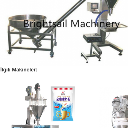
İlgili Makineler:
oof granül toz dolum makinası