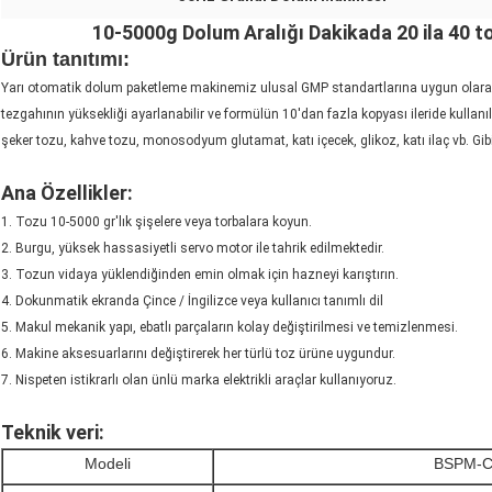
10-5000g Dolum Aralığı Dakikada 20 ila 40 
Ürün tanıtımı:
granül toz dolum makinası
Yarı otomatik dolum paketleme makinemiz ulusal GMP standartlarına uygun olarak t
tezgahının yüksekliği ayarlanabilir ve formülün 10'dan fazla kopyası ileride kullan
şeker tozu, kahve tozu, monosodyum glutamat, katı içecek, glikoz, katı ilaç vb. Gib
Ana Özellikler:
granül toz dolum makinası
1. Tozu 10-5000 gr'lık şişelere veya torbalara koyun.
2. Burgu, yüksek hassasiyetli servo motor ile tahrik edilmektedir.
3. Tozun vidaya yüklendiğinden emin olmak için hazneyi karıştırın.
4. Dokunmatik ekranda Çince / İngilizce veya kullanıcı tanımlı dil
5. Makul mekanik yapı, ebatlı parçaların kolay değiştirilmesi ve temizlenmesi.
6. Makine aksesuarlarını değiştirerek her türlü toz ürüne uygundur.
7. Nispeten istikrarlı olan ünlü marka elektrikli araçlar kullanıyoruz.
Teknik veri:
granül toz dolum makinası
Modeli
BSPM-