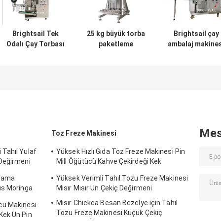
Brightsail Tek
25 kg büyük torba
Brightsail çay
Odalı Çay Torbası
paketleme
ambalaj makines
Paketleme
makinesi
CE ile çay için t
Makinesi
Brightsail'den
ambalaj makines
Otomatik Toz
torba yapmak için
Paketleme
baharat tozu
Makinesi
paketleme
makinesi
Mes
Toz Freze Makinesi
Tahıl Yulaf
Yüksek Hızlı Gıda Toz Freze Makinesi Pin
Değirmeni
Mill Öğütücü Kahve Çekirdeği Kek
Tohumları
şlama
Yüksek Verimli Tahıl Tozu Freze Makinesi
us Moringa
Mısır Mısır Un Çekiç Değirmeni
Mısır Chickea Besan Bezelye için Tahıl
cü Makinesi
Tozu Freze Makinesi Küçük Çekiç
Kek Un Pin