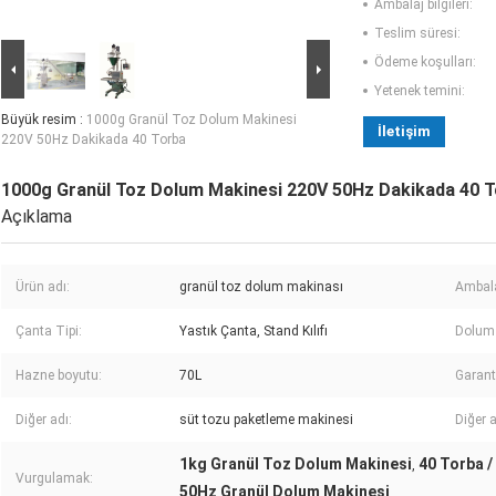
Ambalaj bilgileri:
Teslim süresi:
Ödeme koşulları:
Yetenek temini:
Büyük resim :
1000g Granül Toz Dolum Makinesi
İletişim
220V 50Hz Dakikada 40 Torba
1000g Granül Toz Dolum Makinesi 220V 50Hz Dakikada 40 
Açıklama
Ürün adı:
granül toz dolum makinası
Ambala
Çanta Tipi:
Yastık Çanta, Stand Kılıfı
Dolum 
Hazne boyutu:
70L
Garant
Diğer adı:
süt tozu paketleme makinesi
Diğer a
1kg Granül Toz Dolum Makinesi
40 Torba 
,
Vurgulamak:
50Hz Granül Dolum Makinesi