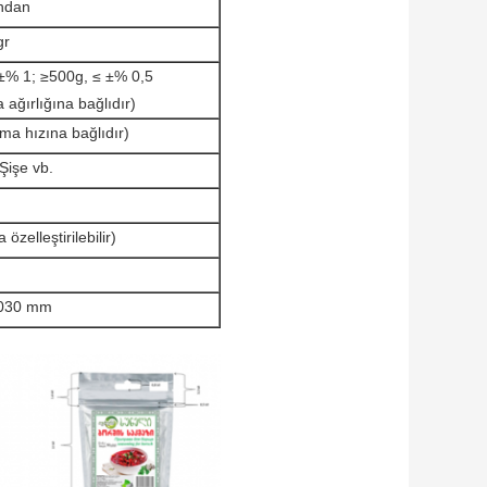
ından
gr
 ±% 1; ≥500g, ≤ ±% 0,5
 ağırlığına bağlıdır)
tma hızına bağlıdır)
Şişe vb.
özelleştirilebilir)
2030 mm