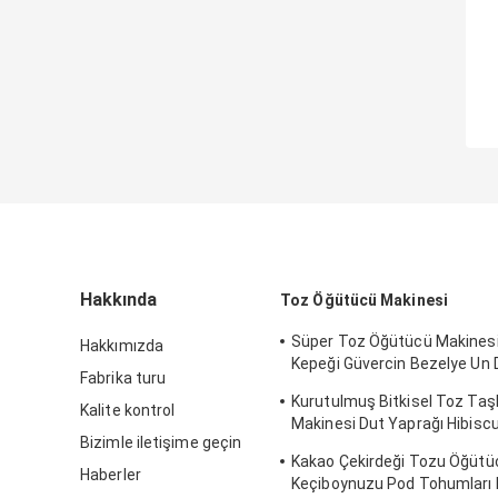
Hakkında
Toz Öğütücü Makinesi
Süper Toz Öğütücü Makinesi 
Hakkımızda
Kepeği Güvercin Bezelye Un 
Fabrika turu
Pulverizatör
Kurutulmuş Bitkisel Toz Ta
Kalite kontrol
Makinesi Dut Yaprağı Hibisc
Bizimle iletişime geçin
Pulverizatör
Kakao Çekirdeği Tozu Öğütü
Haberler
Keçiboynuzu Pod Tohumları 