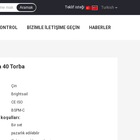
Teklif isteği
Aramak
|
Turkish
KONTROL
BIZIMLE ILETIŞIME GEÇIN
HABERLER
 40 Torba
Çin
Brightsail
CE ISO
BSPM-C
koşulları:
Bir set
pazarlık edilebilir