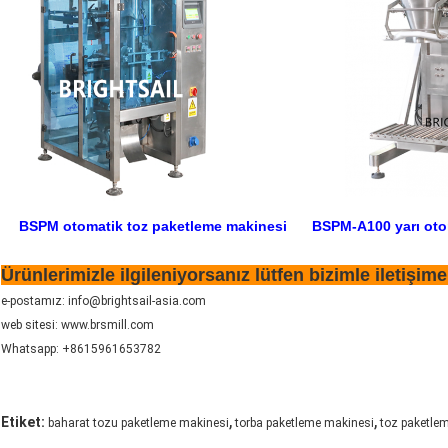
BSPM otomatik toz paketleme makinesi
BSPM-A100 yarı oto
Ürünlerimizle ilgileniyorsanız lütfen bizimle iletişime
e-postamız: info@brightsail-asia.com
web sitesi: www.brsmill.com
Whatsapp: +8615961653782
,
,
Etiket:
baharat tozu paketleme makinesi
torba paketleme makinesi
toz paketle