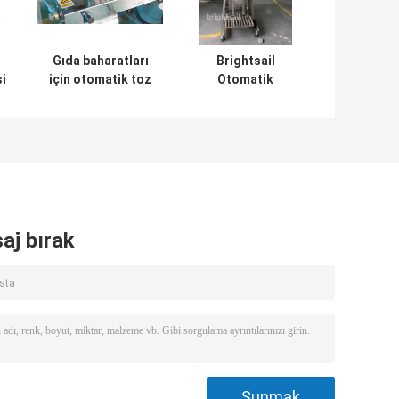
Gıda baharatları
Brightsail
i
için otomatik toz
Otomatik
oz
ambalaj makinesi
Paketleme
i
Makinesi Baharat
Tozları Gıda Tozu
Paketleme
aj bırak