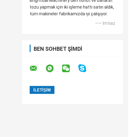
Brightsail Machinery'den nohut ve baharat
tozu yapmak için iki işleme hattı satın aldık,
tüm makineler fabrikamızda iyi çalışıyor.
—— Imtiaz
BEN SOHBET ŞIMDI