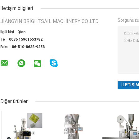
İletişim bilgileri
Sorgunuzu
JIANGYIN BRIGHTSAIL MACHINERY CO.,LTD.
İlgili kişi:
Qian
Tel:
0086 15961653782
Faks:
86-510-8638-9258
Diğer ürünler