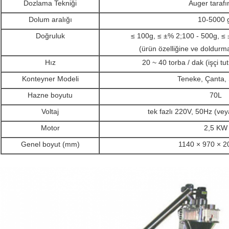
Dozlama Tekniği
Auger taraf
Dolum aralığı
10-5000 
Doğruluk
≤ 100g, ≤ ±% 2;100 - 500g, ≤
(ürün özelliğine ve doldurma
Hız
20 ~ 40 torba / dak (işçi tu
Konteyner Modeli
Teneke, Çanta, 
Hazne boyutu
70L
Voltaj
tek fazlı 220V, 50Hz (veya 
Motor
2,5 KW
Genel boyut (mm)
1140 × 970 × 