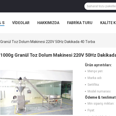
% S
VİDEOLAR
HAKKIMIZDA
FABRIKA TURU
KALITE 
Granül Toz Dolum Makinesi 220V 50Hz Dakikada 40 Torba
1000g Granül Toz Dolum Makinesi 220V 50Hz Dakikada
Ürün ayrıntıları:
Menşe yeri:
Marka adı:
Sertifika:
Model numarası:
Ödeme & teslimat 
Min sipariş miktarı:
Fiyat: