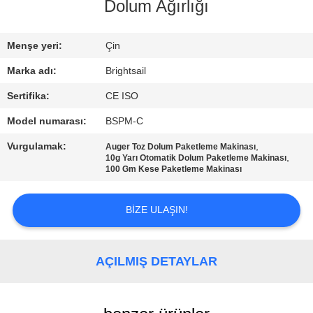
Dolum Ağırlığı
KALITE
KONTROL
Menşe yeri:
Çin
Marka adı:
Brightsail
BIZIMLE
Sertifika:
CE ISO
ILETIŞIME
Model numarası:
BSPM-C
GEÇIN
Vurgulamak:
,
Auger Toz Dolum Paketleme Makinası
,
10g Yarı Otomatik Dolum Paketleme Makinası
100 Gm Kese Paketleme Makinası
HABERLER
BIZE ULAŞIN!
VAKALAR
AÇILMIŞ DETAYLAR
SITE
HARITASI