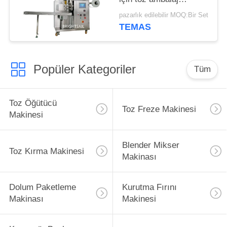
makinesi
pazarlık edilebilir MOQ:Bir Set
TEMAS
Popüler Kategoriler
Tüm
Toz Öğütücü
Toz Freze Makinesi
Makinesi
Blender Mikser
Toz Kırma Makinesi
Makinası
Dolum Paketleme
Kurutma Fırını
Makinası
Makinesi