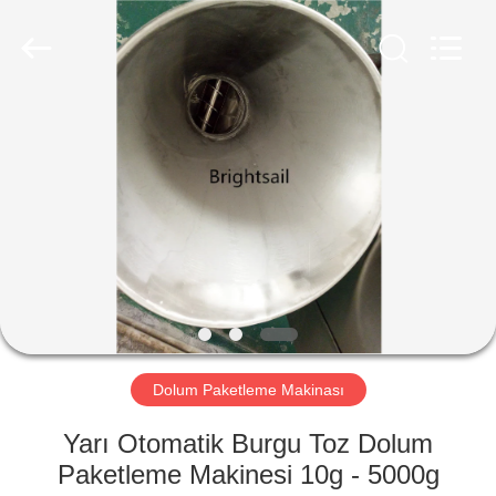
Jiangyin
Brightsail
Machinery
Co.,Ltd..
All
Rights
Reserved.
EV
ÜRÜN:%
S
VİDEOLAR
HAKKIMIZDA
Dolum Paketleme Makinası
FABRIKA
Yarı Otomatik Burgu Toz Dolum
TURU
Paketleme Makinesi 10g - 5000g