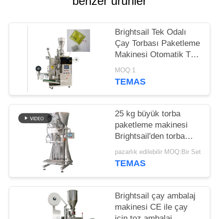
benzer ürünler
PRIVACY
POLICY
Brightsail Tek Odalı
Çay Torbası Paketleme
Makinesi Otomatik Toz
Paketleme Makinesi
MOQ:1
TEMAS
25 kg büyük torba
paketleme makinesi
Brightsail'den torba
yapmak için baharat
pazarlık edilebilir MOQ:Bir Set
tozu paketleme
TEMAS
makinesi
Brightsail çay ambalaj
makinesi CE ile çay
için toz ambalaj