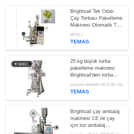
PRIVACY
Brightsail Tek Odalı
Çay Torbası Paketleme
POLICY
Makinesi Otomatik Toz
Paketleme Makinesi
MOQ:1
TEMAS
25 kg büyük torba
paketleme makinesi
Brightsail'den torba
yapmak için baharat
pazarlık edilebilir MOQ:Bir Set
tozu paketleme
TEMAS
makinesi
Brightsail çay ambalaj
makinesi CE ile çay
için toz ambalaj
makinesi