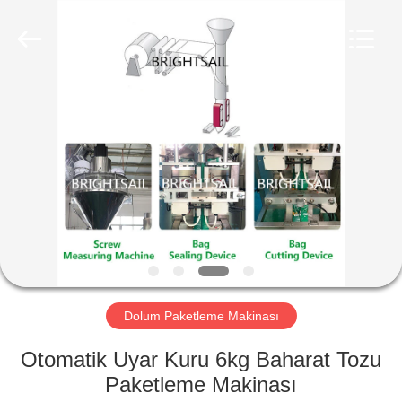
Jiangyin
Brightsail
Machinery
Co.,Ltd..
All
Rights
Reserved.
EV
ÜRÜN:%
S
VİDEOLAR
HAKKIMIZDA
Dolum Paketleme Makinası
FABRIKA
Otomatik Uyar Kuru 6kg Baharat Tozu
TURU
Paketleme Makinası