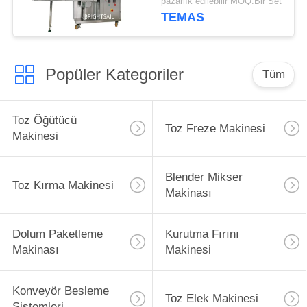
pazarlık edilebilir MOQ:Bir Set
TEMAS
Popüler Kategoriler
Tüm
Toz Öğütücü
Toz Freze Makinesi
Makinesi
Blender Mikser
Toz Kırma Makinesi
Makinası
Dolum Paketleme
Kurutma Fırını
Makinası
Makinesi
Konveyör Besleme
Toz Elek Makinesi
Sistemleri