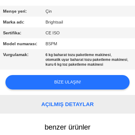
KALITE
Menşe yeri:
Çin
KONTROL
Marka adı:
Brightsail
Sertifika:
CE ISO
BIZIMLE
Model numarası:
BSPM
ILETIŞIME
Vurgulamak:
,
6 kg baharat tozu paketleme makinesi
GEÇIN
,
otomatik uyar baharat tozu paketleme makinesi
kuru 6 kg toz paketleme makinesi
HABERLER
BIZE ULAŞIN!
VAKALAR
AÇILMIŞ DETAYLAR
SITE
HARITASI
benzer ürünler