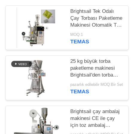
PRIVACY
Brightsail Tek Odalı
Çay Torbası Paketleme
POLICY
Makinesi Otomatik Toz
Paketleme Makinesi
MOQ:1
TEMAS
25 kg büyük torba
paketleme makinesi
Brightsail'den torba
yapmak için baharat
pazarlık edilebilir MOQ:Bir Set
tozu paketleme
TEMAS
makinesi
Brightsail çay ambalaj
makinesi CE ile çay
için toz ambalaj
makinesi