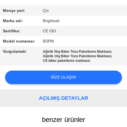
KALITE
Menşe yeri:
Çin
KONTROL
Marka adı:
Brightsail
Sertifika:
CE ISO
BIZIMLE
Model numarası:
BSPM
ILETIŞIME
Vurgulamak:
,
Ağırlık 5kg Biber Tozu Paketleme Makinası
GEÇIN
,
Ağırlık 10g Biber Tozu Paketleme Makinası
CE biber paketleme makinası
HABERLER
BIZE ULAŞIN!
VAKALAR
AÇILMIŞ DETAYLAR
SITE
HARITASI
benzer ürünler