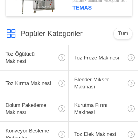
pazarlık edilebilir MOQ:Bir Set
TEMAS
Popüler Kategoriler
Tüm
Toz Öğütücü
Toz Freze Makinesi
Makinesi
Blender Mikser
Toz Kırma Makinesi
Makinası
Dolum Paketleme
Kurutma Fırını
Makinası
Makinesi
Konveyör Besleme
Toz Elek Makinesi
Sistemleri