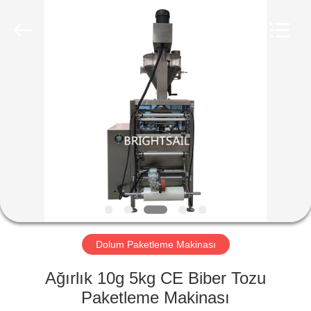
Jiangyin
Brightsail
Machinery
Co.,Ltd..
All
Rights
Reserved.
EV
ÜRÜN:%
S
VİDEOLAR
HAKKIMIZDA
Dolum Paketleme Makinası
FABRIKA
Ağırlık 10g 5kg CE Biber Tozu
TURU
Paketleme Makinası