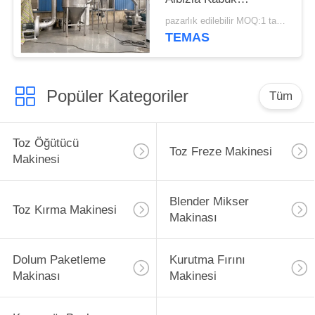
Pulverizer Mill
pazarlık edilebilir MOQ:1 takım
TEMAS
Popüler Kategoriler
Tüm
Toz Öğütücü
Toz Freze Makinesi
Makinesi
Blender Mikser
Toz Kırma Makinesi
Makinası
Dolum Paketleme
Kurutma Fırını
Makinası
Makinesi