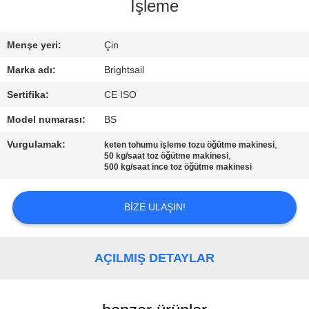
İşleme
KALITE
KONTROL
Menşe yeri:
Çin
Marka adı:
Brightsail
BIZIMLE
Sertifika:
CE ISO
ILETIŞIME
Model numarası:
BS
GEÇIN
Vurgulamak:
,
keten tohumu işleme tozu öğütme makinesi
,
50 kg/saat toz öğütme makinesi
500 kg/saat ince toz öğütme makinesi
HABERLER
BIZE ULAŞIN!
VAKALAR
AÇILMIŞ DETAYLAR
SITE
HARITASI