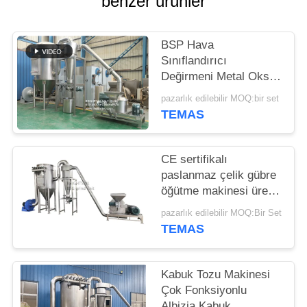
benzer ürünler
PRIVACY
POLICY
BSP Hava
Sınıflandırıcı
Değirmeni Metal Oksit
Hava Sınıflandırıcısı
pazarlık edilebilir MOQ:bir set
Metal Oksit ACM
TEMAS
GGRINDER
CE sertifikalı
paslanmaz çelik gübre
öğütme makinesi üre
iğne değirmeni
pazarlık edilebilir MOQ:Bir Set
TEMAS
Kabuk Tozu Makinesi
Çok Fonksiyonlu
Albizia Kabuk