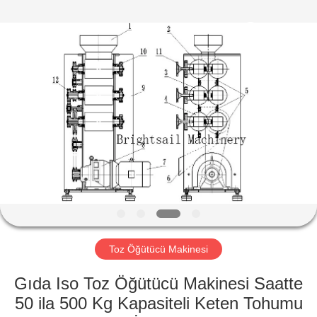
Jiangyin
Brightsail
Machinery
Co.,Ltd..
All
Rights
Reserved.
EV
ÜRÜN:%
S
VİDEOLAR
HAKKIMIZDA
Toz Öğütücü Makinesi
FABRIKA
Gıda Iso Toz Öğütücü Makinesi Saatte
TURU
50 ila 500 Kg Kapasiteli Keten Tohumu