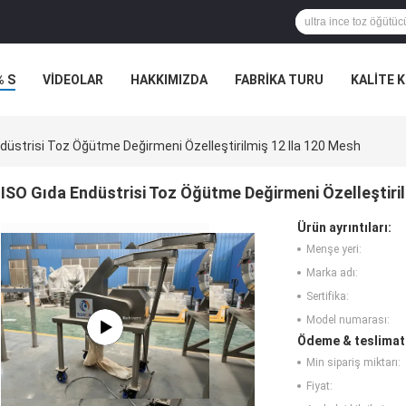
% S
VİDEOLAR
HAKKIMIZDA
FABRIKA TURU
KALITE 
düstrisi Toz Öğütme Değirmeni Özelleştirilmiş 12 Ila 120 Mesh
ISO Gıda Endüstrisi Toz Öğütme Değirmeni Özelleştiril
Ürün ayrıntıları:
Menşe yeri:
Marka adı:
Sertifika:
Model numarası:
Ödeme & teslimat 
Min sipariş miktarı:
Fiyat: