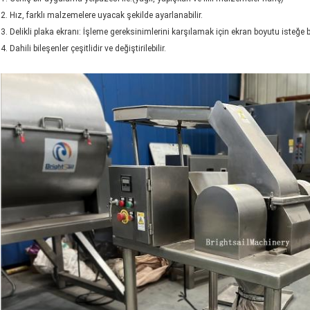
2. Hız, farklı malzemelere uyacak şekilde ayarlanabilir.
3. Delikli plaka ekranı: İşleme gereksinimlerini karşılamak için ekran boyutu isteğe b
4. Dahili bileşenler çeşitlidir ve değiştirilebilir.