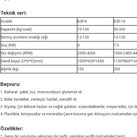
Teknik veri:
modeli
BSF-8
BSF-16
Kapasite (kg/saat)
10-100
50-300
Bitmiş ürünlerin inceliği (ağ)
12-120
12-120
Güç (KW)
4
7.5
Hız değişimi (RPM)
2350-4260
1000-2400-4
Genel boyut (U*G*Y)(mm)
1050*600*1600
1100*860*16
Ağırlık (kg)
150
250
Başvuru:
1. Baharat: şeker, tuz, monosodyum glutamat vb.
2. Biber, karabiber, zerdeçal, hardal, zencefil vb.
3. Biyotıp, Çin bitkisel ilaçları ve sağlık gıdaları: siyanobakteriler, meyan kökü, Çin bi
4. Plastikler, kimyasallar ve mineraller.Çevre koruma geri dönüşüm malzemeleri i
Özellikler:
1. Geniş bir uygulama yelpazesi ile.(yağlı, yapışkan ve lifli malzemeler hariç)