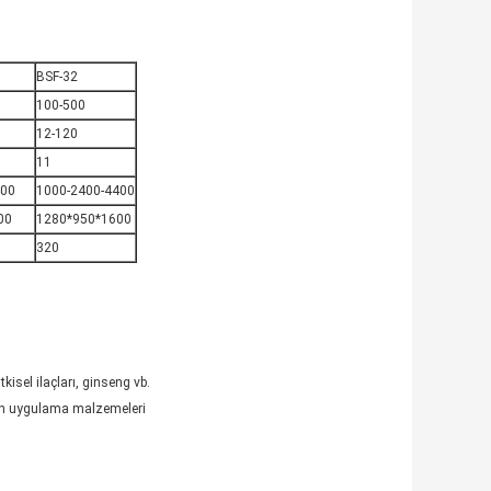
BSF-32
100-500
12-120
11
400
1000-2400-4400
00
1280*950*1600
320
tkisel ilaçları, ginseng vb.
çin uygulama malzemeleri