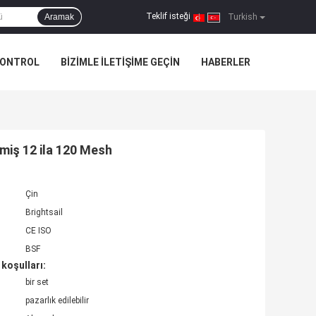
Teklif isteği
Aramak
|
Turkish
KONTROL
BIZIMLE ILETIŞIME GEÇIN
HABERLER
miş 12 ila 120 Mesh
Çin
Brightsail
CE ISO
BSF
koşulları:
bir set
pazarlık edilebilir