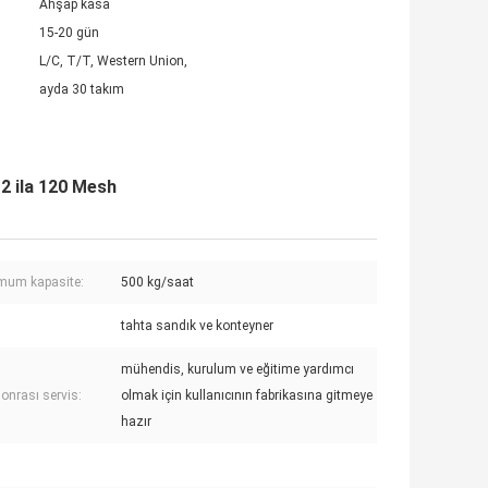
Ahşap kasa
15-20 gün
L/C, T/T, Western Union,
ayda 30 takım
2 ila 120 Mesh
mum kapasite:
500 kg/saat
tahta sandık ve konteyner
mühendis, kurulum ve eğitime yardımcı
sonrası servis:
olmak için kullanıcının fabrikasına gitmeye
hazır