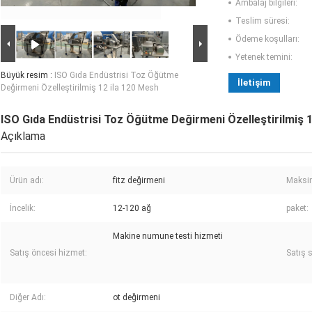
Ambalaj bilgileri:
Teslim süresi:
Ödeme koşulları:
Yetenek temini:
Büyük resim :
ISO Gıda Endüstrisi Toz Öğütme
İletişim
Değirmeni Özelleştirilmiş 12 ila 120 Mesh
ISO Gıda Endüstrisi Toz Öğütme Değirmeni Özelleştirilmiş 1
Açıklama
Ürün adı:
fitz değirmeni
Maksi
İncelik:
12-120 ağ
paket:
Makine numune testi hizmeti
Satış öncesi hizmet:
Satış 
Diğer Adı:
ot değirmeni