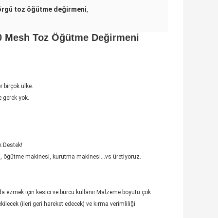
örgü toz öğütme değirmeni
,
120 Mesh Toz Öğütme Değirmeni
 birçok ülke.
e gerek yok.
k Destek!
i, öğütme makinesi, kurutma makinesi...vs üretiyoruz.
ında ezmek için kesici ve burcu kullanır.Malzeme boyutu çok
lecek (ileri geri hareket edecek) ve kırma verimliliği