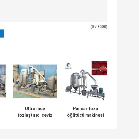
(
0
/ 3000)
Ultra ince
Pancar tozu
tozlaştırıcı ceviz
öğütücü makinesi
kabuklu hava
ultra ince toz
sınıflandırıcısı
değirmeni