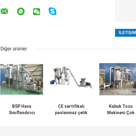
Diğer ürünler
BSP Hava
CE sertifikalı
Kabuk Tozu
Sınıflandırıcı
paslanmaz çelik
Makinesi Çok
Değirmeni Metal
gübre öğütme
Fonksiyonlu
Oksit Hava
makinesi üre iğne
Albizia Kabuk
Sınıflandırıcısı
değirmeni
Pulverizer Mill