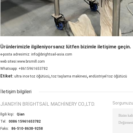
Ürünlerimizle ilgileniyorsanız lütfen bizimle iletişime geçin.
e-posta adresimiz: info@brightsail-asia.com
web sitesi:www.brsmill.com
Whatsapp: +8615961653782
,
,
Etiket:
ultra ince toz öğütücü
toz taşlama makinesi
endüstriyel toz öğütücü
İletişim bilgileri
Sorgunuzu
JIANGYIN BRIGHTSAIL MACHINERY CO.,LTD.
İlgili kişi:
Qian
Tel:
0086 15961653782
Faks:
86-510-8638-9258