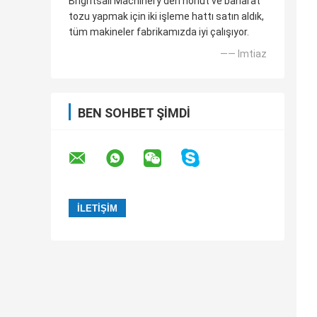
Brightsail Machinery'den nohut ve baharat
tozu yapmak için iki işleme hattı satın aldık,
tüm makineler fabrikamızda iyi çalışıyor.
—— Imtiaz
BEN SOHBET ŞIMDI