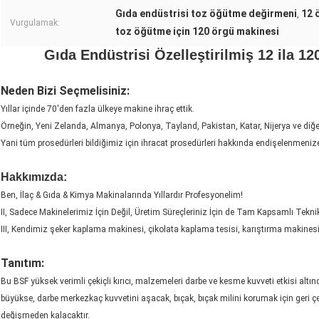
Gıda endüstrisi toz öğütme değirmeni
12 
,
Vurgulamak:
toz öğütme için 120 örgü makinesi
Gıda Endüstrisi Özelleştirilmiş 12 ila 
Neden Bizi Seçmelisiniz:
Yıllar içinde 70'den fazla ülkeye makine ihraç ettik.
Örneğin, Yeni Zelanda, Almanya, Polonya, Tayland, Pakistan, Katar, Nijerya ve diğer
Yani tüm prosedürleri bildiğimiz için ihracat prosedürleri hakkında endişelenmeniz
Hakkımızda:
Ben, İlaç & Gıda & Kimya Makinalarında Yıllardır Profesyonelim!
II, Sadece Makinelerimiz İçin Değil, Üretim Süreçleriniz İçin de Tam Kapsamlı Tekni
III, Kendimiz şeker kaplama makinesi, çikolata kaplama tesisi, karıştırma makines
Tanıtım:
Bu BSF yüksek verimli çekiçli kırıcı, malzemeleri darbe ve kesme kuvveti etkisi alt
büyükse, darbe merkezkaç kuvvetini aşacak, bıçak, bıçak milini korumak için geri çeki
değişmeden kalacaktır.