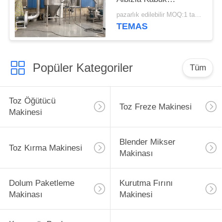
Pulverizer Mill
pazarlık edilebilir MOQ:1 takım
TEMAS
Popüler Kategoriler
Tüm
Toz Öğütücü
Toz Freze Makinesi
Makinesi
Blender Mikser
Toz Kırma Makinesi
Makinası
Dolum Paketleme
Kurutma Fırını
Makinası
Makinesi