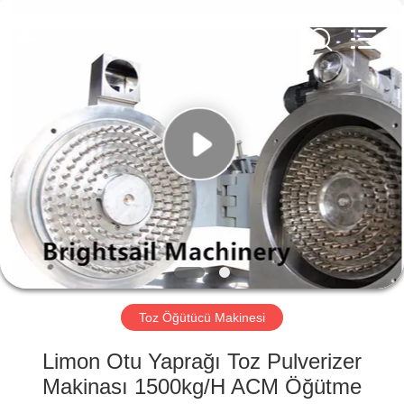
Jiangyin
Brightsail
Machinery
Co.,Ltd..
All
Rights
Reserved.
EV
ÜRÜN:%
S
VİDEOLAR
HAKKIMIZDA
Toz Öğütücü Makinesi
FABRIKA
Limon Otu Yaprağı Toz Pulverizer
TURU
Makinası 1500kg/H ACM Öğütme