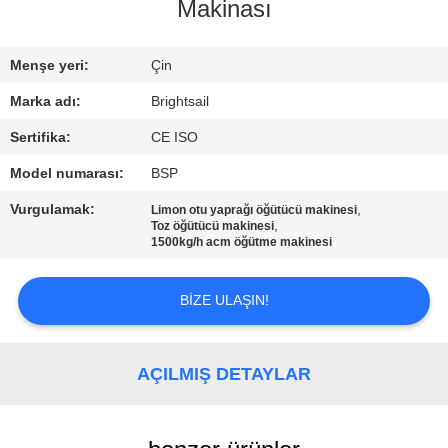
Makinası
KALITE
KONTROL
Menşe yeri:
Çin
Marka adı:
Brightsail
BIZIMLE
Sertifika:
CE ISO
ILETIŞIME
Model numarası:
BSP
GEÇIN
Vurgulamak:
,
Limon otu yaprağı öğütücü makinesi
,
Toz öğütücü makinesi
1500kg/h acm öğütme makinesi
HABERLER
BIZE ULAŞIN!
VAKALAR
AÇILMIŞ DETAYLAR
SITE
HARITASI