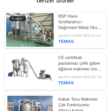
benzer ürünler
PRIVACY
POLICY
BSP Hava
Sınıflandırıcı
Değirmeni Metal Oksit
Hava Sınıflandırıcısı
pazarlık edilebilir MOQ:bir set
Metal Oksit ACM
TEMAS
GGRINDER
CE sertifikalı
paslanmaz çelik gübre
öğütme makinesi üre
iğne değirmeni
pazarlık edilebilir MOQ:Bir Set
TEMAS
Kabuk Tozu Makinesi
Çok Fonksiyonlu
Albizia Kabuk