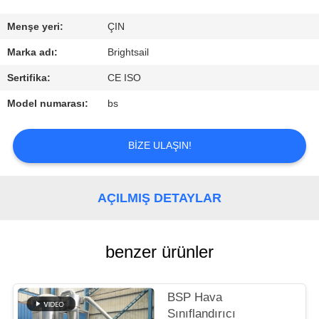
KALITE
Menşe yeri:
ÇIN
KONTROL
Marka adı:
Brightsail
Sertifika:
CE ISO
BIZIMLE
Model numarası:
bs
ILETIŞIME
GEÇIN
BIZE ULAŞIN!
HABERLER
AÇILMIŞ DETAYLAR
VAKALAR
benzer ürünler
SITE
HARITASI
BSP Hava
Sınıflandırıcı