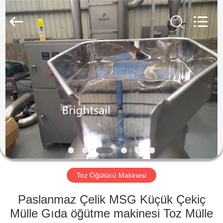
Jiangyin
Brightsail
Machinery
Co.,Ltd..
All
Rights
Reserved.
EV
ÜRÜN:%
S
VİDEOLAR
HAKKIMIZDA
Toz Öğütücü Makinesi
FABRIKA
Paslanmaz Çelik MSG Küçük Çekiç
TURU
Mülle Gıda öğütme makinesi Toz Mülle