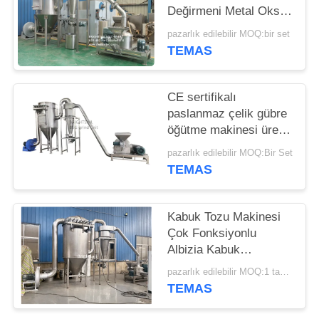
Değirmeni Metal Oksit
PRIVACY
Hava Sınıflandırıcısı
pazarlık edilebilir MOQ:bir set
Metal Oksit ACM
POLICY
TEMAS
GGRINDER
CE sertifikalı
paslanmaz çelik gübre
öğütme makinesi üre
iğne değirmeni
pazarlık edilebilir MOQ:Bir Set
TEMAS
Kabuk Tozu Makinesi
Çok Fonksiyonlu
Albizia Kabuk
Pulverizer Mill
pazarlık edilebilir MOQ:1 takım
TEMAS