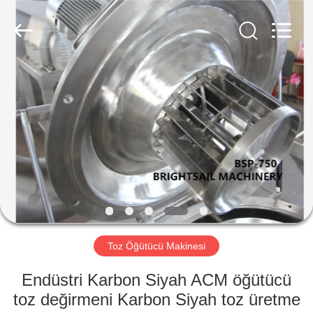
Jiangyin
Brightsail
Machinery
Co.,Ltd..
All
Rights
Reserved.
EV
ÜRÜN:%
S
VİDEOLAR
HAKKIMIZDA
Toz Öğütücü Makinesi
FABRIKA
Endüstri Karbon Siyah ACM öğütücü
TURU
toz değirmeni Karbon Siyah toz üretme