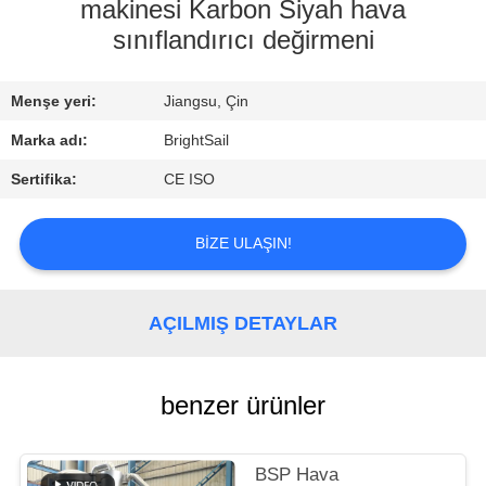
makinesi Karbon Siyah hava
KALITE
sınıflandırıcı değirmeni
KONTROL
Menşe yeri:
Jiangsu, Çin
BIZIMLE
Marka adı:
BrightSail
ILETIŞIME
Sertifika:
CE ISO
GEÇIN
BIZE ULAŞIN!
HABERLER
AÇILMIŞ DETAYLAR
VAKALAR
benzer ürünler
SITE
HARITASI
BSP Hava