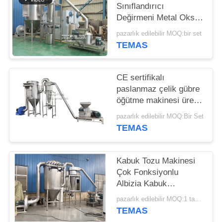
Sınıflandırıcı
PRIVACY
Değirmeni Metal Oksit
Hava Sınıflandırıcısı
POLICY
pazarlık edilebilir MOQ:bir set
Metal Oksit ACM
TEMAS
GGRINDER
CE sertifikalı
paslanmaz çelik gübre
öğütme makinesi üre
iğne değirmeni
pazarlık edilebilir MOQ:Bir Set
TEMAS
Kabuk Tozu Makinesi
Çok Fonksiyonlu
Albizia Kabuk
Pulverizer Mill
pazarlık edilebilir MOQ:1 takım
TEMAS