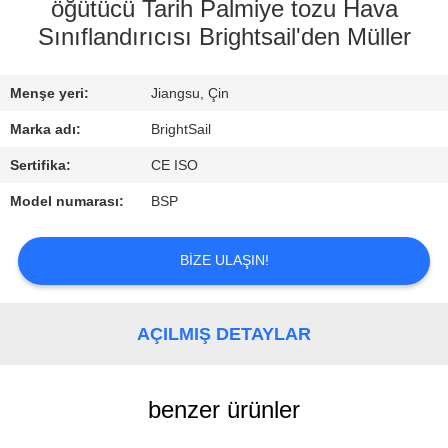
öğütücü Tarih Palmiye tozu Hava
KALITE
Sınıflandırıcısı Brightsail'den Müller
KONTROL
Menşe yeri:
Jiangsu, Çin
BIZIMLE
Marka adı:
BrightSail
ILETIŞIME
Sertifika:
CE ISO
GEÇIN
Model numarası:
BSP
HABERLER
BIZE ULAŞIN!
VAKALAR
AÇILMIŞ DETAYLAR
SITE
benzer ürünler
HARITASI