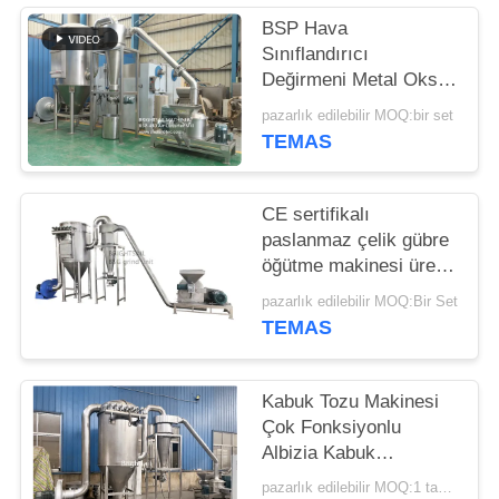
BSP Hava
PRIVACY
Sınıflandırıcı
POLICY
Değirmeni Metal Oksit
Hava Sınıflandırıcısı
pazarlık edilebilir MOQ:bir set
Metal Oksit ACM
TEMAS
GGRINDER
CE sertifikalı
paslanmaz çelik gübre
öğütme makinesi üre
iğne değirmeni
pazarlık edilebilir MOQ:Bir Set
TEMAS
Kabuk Tozu Makinesi
Çok Fonksiyonlu
Albizia Kabuk
Pulverizer Mill
pazarlık edilebilir MOQ:1 takım