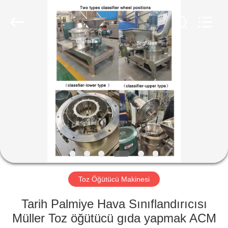
Jiangyin
Brightsail
Machinery
Co.,Ltd..
All
Rights
Reserved.
EV
ÜRÜN:%
S
VİDEOLAR
HAKKIMIZDA
Toz Öğütücü Makinesi
FABRIKA
Tarih Palmiye Hava Sınıflandırıcısı
TURU
Müller Toz öğütücü gıda yapmak ACM